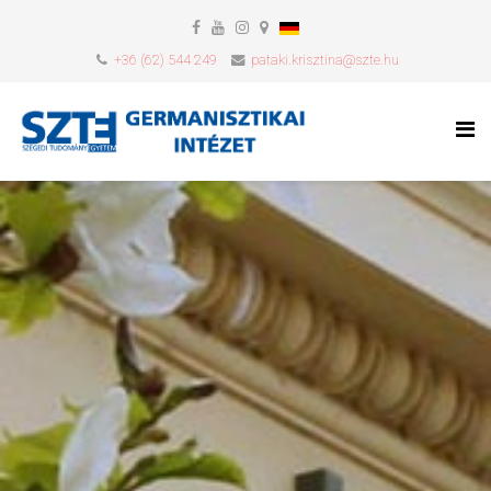
+36 (62) 544 249
pataki.krisztina@szte.hu