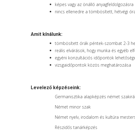
képes vagy az önálló anyagfeldolgozásra
nincs ellenedre a tömbösített, hétvégi ór
Amit kínálunk:
tömbösített órák péntek-szombat 2-3 he
reális elvárások, hogy munka és egyéb elfo
egyéni konzultációs időpontok lehetőség
vizsgaidőpontok közös meghatározása
Levelező képzéseink:
Germanisztika alapképzés német szakirá
Német minor szak
Német nyelv, irodalom és kultúra mester
Részidős tanárképzés