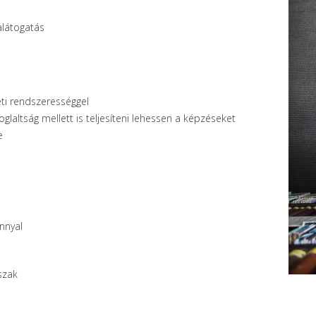
alátogatás
ti rendszerességgel
glaltság mellett is teljesíteni lehessen a képzéseket
e
nnyal
szak