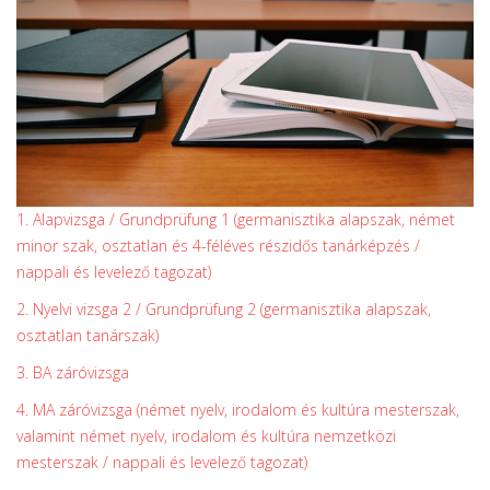
1. Alapvizsga / Grundprüfung 1 (germanisztika alapszak, német
minor szak, osztatlan és 4-féléves részidős tanárképzés /
nappali és levelező tagozat)
2. Nyelvi vizsga 2 / Grundprüfung 2 (germanisztika alapszak,
osztatlan tanárszak)
3. BA záróvizsga
4. MA záróvizsga (német nyelv, irodalom és kultúra mesterszak,
valamint német nyelv, irodalom és kultúra nemzetközi
mesterszak / nappali és levelező tagozat)