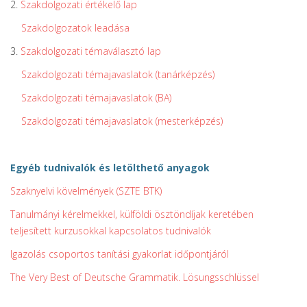
2.
Szakdolgozati értékelő lap
Szakdolgozatok leadása
3.
Szakdolgozati témaválasztó lap
Szakdolgozati témajavaslatok (tanárképzés)
Szakdolgozati témajavaslatok (BA)
Szakdolgozati témajavaslatok (mesterképzés)
Egyéb tudnivalók és letölthető anyagok
Szaknyelvi kövelmények (SZTE BTK)
Tanulmányi kérelmekkel, külföldi ösztöndíjak keretében
teljesített kurzusokkal kapcsolatos tudnivalók
Igazolás csoportos tanítási gyakorlat időpontjáról
The Very Best of Deutsche Grammatik. Lösungsschlüssel