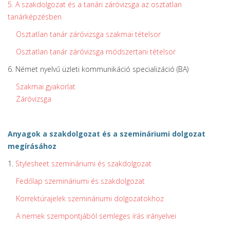
5. A szakdolgozat és a tanári záróvizsga az osztatlan
tanárképzésben
Osztatlan tanár záróvizsga szakmai tételsor
Osztatlan tanár záróvizsga módszertani tételsor
6. Német nyelvű üzleti kommunikáció specializáció (BA)
Szakmai gyakorlat
Záróvizsga
Anyagok a szakdolgozat és a szemináriumi dolgozat
megírásához
1.
Stylesheet szemináriumi és szakdolgozat
Fedőlap szemináriumi és szakdolgozat
Korrektúrajelek szemináriumi dolgozatokhoz
A nemek szempontjából semleges írás irányelvei